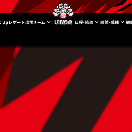
ck Upレポート
出場チーム
日程・結果
順位・成績
観