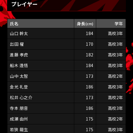
プレイヤー
氏名
身長
学年
(cm)
山口 幹太
184
高校3年
出田 櫂
170
高校3年
進藤 孝虎
182
高校3年
船木 逢悟
184
高校3年
山中 太智
173
高校2年
金光 礼登
186
高校3年
松井 心之介
173
高校2年
寺本 朋音
186
高校3年
成瀬 由州
175
高校2年
若狭 龍生
175
高校3年