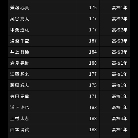
兼瀬 心貴
175
高校1年
奥谷 亮太
177
高校2年
甲斐 遼汰
177
高校2年
湯淺 千空
187
高校3年
井上 智稀
184
高校3年
岩見 晃樹
188
高校1年
江藤 想来
177
高校1年
藤原 颯志
175
高校1年
徳田 留偉
171
高校1年
浦下 治也
183
高校1年
上村 太志
188
高校3年
西本 湧眞
188
高校1年