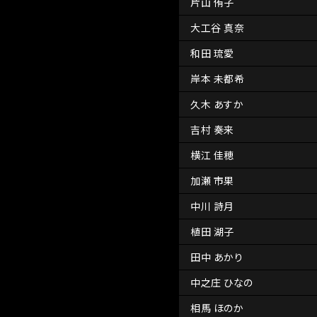
片山 侑子
大工谷 真奈
和田 琉愛
岸本 未都希
久木 あすか
吉村 奏来
横江 佳穂
加瀬 市果
中川 詩月
植田 湖子
田中 あかり
中之庄 ひなの
相馬 ほのか