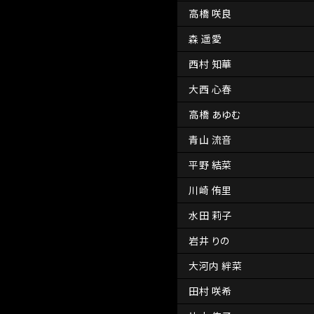
高橋 咲良
森 遥愛
西村 知華
大西 心春
高橋 あゆむ
青山 流音
平野 結菜
川崎 侑里
水田 莉子
岩井 りの
大河内 絆菜
田村 咲希