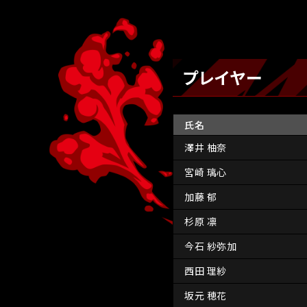
プレイヤー
氏名
澤井 柚奈
宮崎 璃心
加藤 郁
杉原 凛
今石 紗弥加
西田 理紗
坂元 穂花