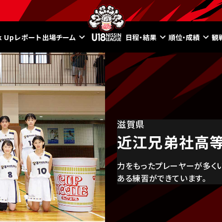
ck Upレポート
出場チーム
日程・結果
順位・成績
観
滋賀県
近江兄弟社高
力をもったプレーヤーが多く
ある練習ができています。