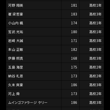
河野 翔英
181
高校1年
崔 梁哲豪
183
高校3年
小山内 颯
174
高校1年
宮武 光祐
180
高校1年
岩崎 大誠
171
高校3年
本山 正敏
182
高校3年
伊藤 照真
168
高校3年
五島 海里
175
高校2年
納谷 礼恩
173
高校2年
久末 爽豪
186
高校3年
河上 舜
173
高校2年
ムインゴファラージ ケリー
186
高校3年