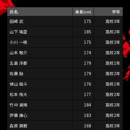
氏名
身長
学年
(cm)
田崎 武
175
高校3年
山下 璃空
185
高校2年
小川 一樹
175
高校3年
山本 敬介
174
高校2年
五島 洋都
179
高校1年
佐藤 励
179
高校2年
植山 結斗
176
高校1年
松本 侑大
177
高校2年
竹中 湖南
184
高校2年
伊藤 謙心
183
高校2年
森原 興毅
168
高校3年