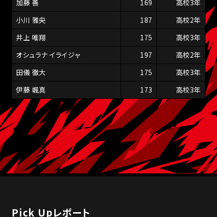
加藤 善
169
高校3年
小川 雅央
187
高校2年
井上 唯翔
175
高校3年
オシュラナ イライジャ
197
高校2年
田儀 徹大
175
高校3年
伊藤 颯真
173
高校3年
Pick Upレポート