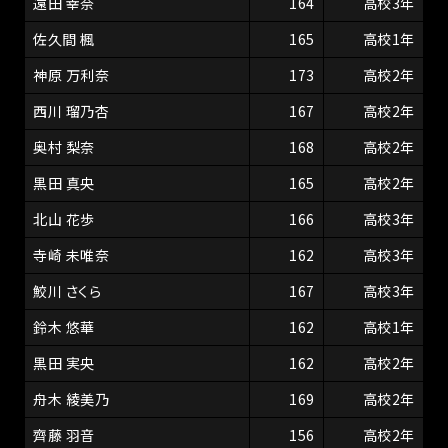
遠田 幸奈
164
高校3年
佐久間 楓
165
高校1年
神原 万利奈
173
高校2年
西川 瑠乃杏
167
高校2年
奥村 梨奈
168
高校2年
黒田 真央
165
高校2年
北山 花歩
166
高校3年
寺崎 未唯奈
162
高校3年
鮫川 さくら
167
高校3年
鈴木 悠華
162
高校1年
黒田 実央
162
高校2年
舟木 綾美乃
169
高校2年
齊藤 羽音
156
高校2年