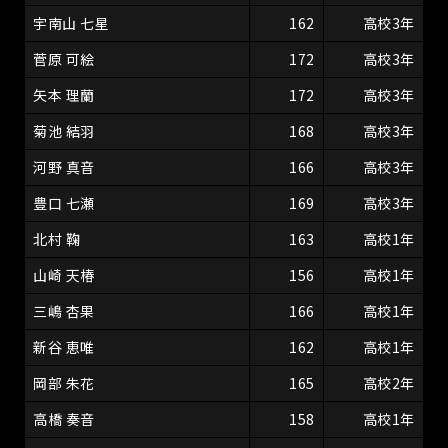
宇南山 七星
162
高校3年
菅原 可絵
172
高校3年
矢本 理蘭
172
高校3年
菊池 結羽
168
高校3年
河野 真音
166
高校3年
豊口 七瀬
169
高校3年
北村 鞠
163
高校1年
山崎 天椿
156
高校1年
三嶋 杏果
166
高校1年
新谷 恵唯
162
高校1年
岡部 朱花
165
高校2年
高橋 奏音
158
高校1年