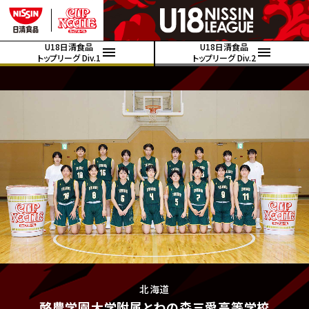
U18日清食品
U18日清食品
トップリーグ Div.1
トップリーグ Div.2
北海道
酪農学園大学附属とわの森三愛高等学校