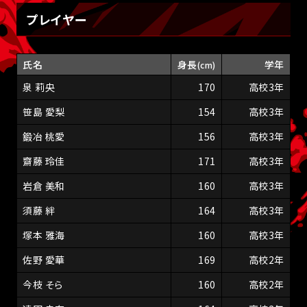
プレイヤー
氏名
身長
学年
(cm)
泉 莉央
170
高校3年
笹島 愛梨
154
高校3年
鍛冶 桃愛
156
高校3年
齋藤 玲佳
171
高校3年
岩倉 美和
160
高校3年
須藤 絆
164
高校3年
塚本 雅海
160
高校3年
佐野 愛華
169
高校2年
今枝 そら
160
高校2年