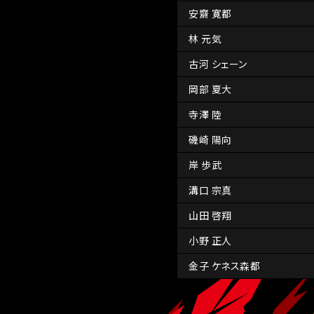
安齋 寛都
林 元気
古河 シェーン
岡部 夏大
寺澤 陸
磯崎 陽向
岸 歩武
溝口 宗真
山田 啓翔
小野 正人
金子 ケネス森都