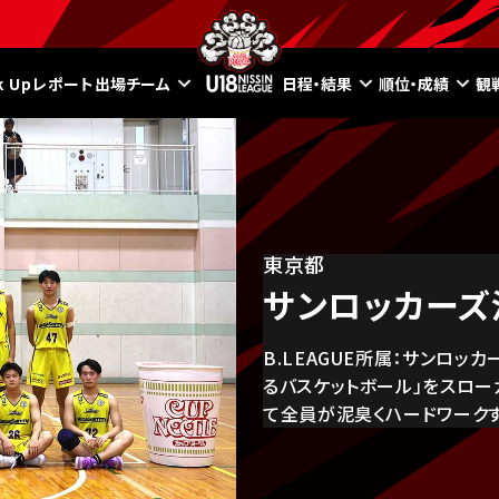
ck Upレポート
出場チーム
日程・結果
順位・成績
観
東京都
サンロッカーズ渋
B.LEAGUE所属：サンロッ
るバスケットボール」をスロー
て全員が泥臭くハードワークす