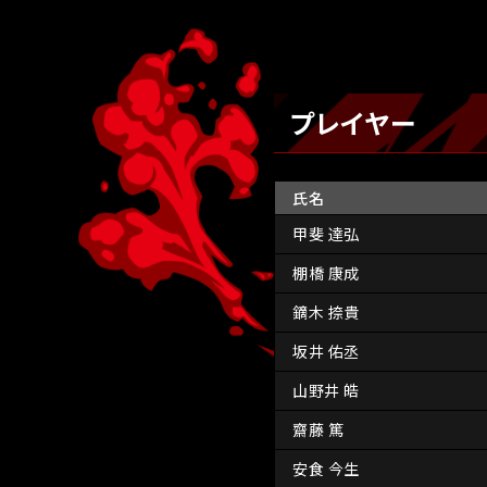
プレイヤー
氏名
甲斐 達弘
棚橋 康成
鏑木 捺貴
坂井 佑丞
山野井 皓
齋藤 篤
安食 今生