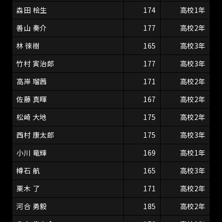
森田 桧生
174
高校1年
善山 奏介
177
高校2年
林 徠樹
165
高校3年
竹村 寅治郎
177
高校3年
高岸 瑠茜
171
高校2年
佐藤 真暉
167
高校2年
松崎 大地
175
高校2年
西村 康太郎
175
高校3年
小川 竜輝
169
高校1年
樽石 航
165
高校3年
栗木 了
171
高校2年
河合 勇毅
185
高校2年