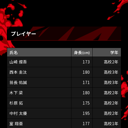
プレイヤー
氏名
身長
学年
(cm)
山崎 燦吾
173
高校2年
西本 圭汰
180
高校3年
翁長 佑誠
171
高校3年
木下 梁
180
高校2年
杉原 拓
175
高校2年
中村 太優
195
高校2年
室 翔亜
177
高校1年