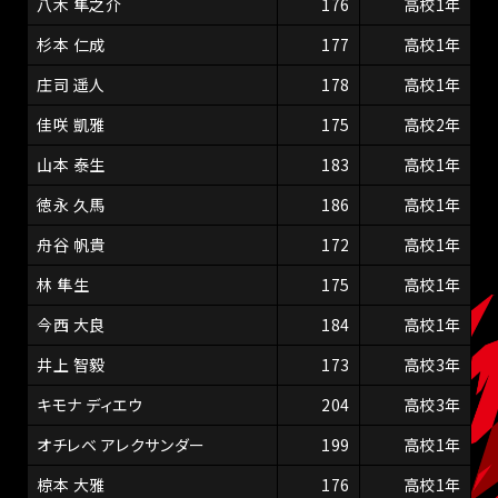
八木 隼之介
176
高校1年
杉本 仁成
177
高校1年
庄司 遥人
178
高校1年
佳咲 凱雅
175
高校2年
山本 泰生
183
高校1年
徳永 久馬
186
高校1年
舟谷 帆貴
172
高校1年
林 隼生
175
高校1年
今西 大良
184
高校1年
井上 智毅
173
高校3年
キモナ ディエウ
204
高校3年
オチレベ アレクサンダー
199
高校1年
椋本 大雅
176
高校1年