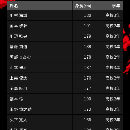
氏名
身長
学年
(cm)
川村 海誠
180
高校3年
金本 歩夢
191
高校2年
川辺 唯央
179
高校3年
齋藤 貫道
188
高校3年
阿部 りあむ
178
高校2年
山本 優斗
187
高校3年
上夷 優汰
176
高校2年
宅島 結月
177
高校3年
福本 怜
190
高校2年
玉野 慎之助
172
高校2年
久下 寛人
166
高校2年