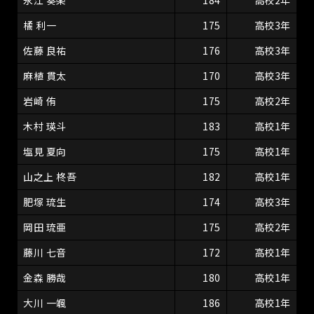
永江 奏楽
184
高校2年
橘 利一
175
高校3年
佐藤 良祐
176
高校3年
麻植 貫太
170
高校3年
岩崎 侑
175
高校2年
木村 瑛斗
183
高校1年
塩見 夏向
175
高校1年
山之上 柊吾
182
高校1年
肥塚 琉生
174
高校3年
岡田 琉亜
175
高校2年
藤川 七音
172
高校1年
金森 勝哉
180
高校1年
大川 一颯
186
高校1年