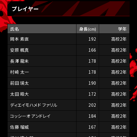
プレイヤー
氏名
身長
学年
(cm)
岡本 素直
192
高校2年
安原 楓真
166
高校2年
長澤 龍未
178
高校2年
村崎 太一
178
高校2年
前田 瑛太
190
高校2年
太田 皓大
172
高校2年
ディエイモハメド ファリル
202
高校2年
コッシーオ アンドレイ
184
高校2年
佐藤 瑠威
167
高校2年