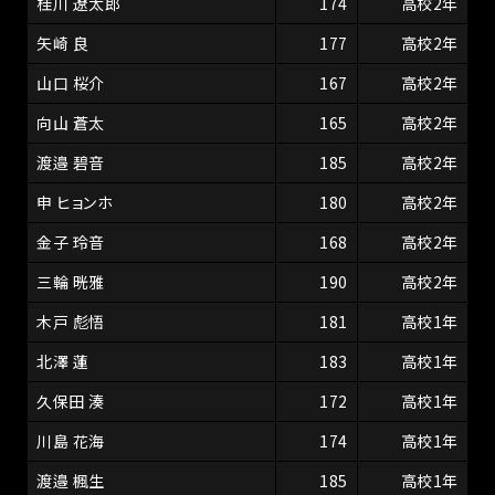
桂川 遼太郎
174
高校2年
矢崎 良
177
高校2年
山口 桜介
167
高校2年
向山 蒼太
165
高校2年
渡邉 碧音
185
高校2年
申 ヒョンホ
180
高校2年
金子 玲音
168
高校2年
三輪 晄雅
190
高校2年
木戸 彪悟
181
高校1年
北澤 蓮
183
高校1年
久保田 湊
172
高校1年
川島 花海
174
高校1年
渡邉 楓生
185
高校1年