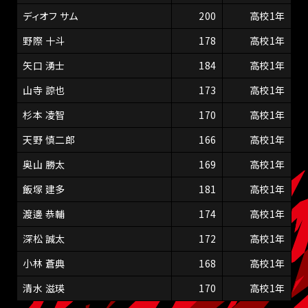
ディオフ サム
200
高校1年
野際 十斗
178
高校1年
矢口 湧士
184
高校1年
山寺 諒也
173
高校1年
杉本 凌智
170
高校1年
天野 慎二郎
166
高校1年
奥山 勝太
169
高校1年
飯塚 建多
181
高校1年
渡邊 恭輔
174
高校1年
深松 誠太
172
高校1年
小林 蒼典
168
高校1年
清水 滋瑛
170
高校1年