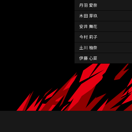
丹羽 愛奈
木田 芽玖
安井 舞花
今村 莉子
土川 柚奈
伊藤 心菜