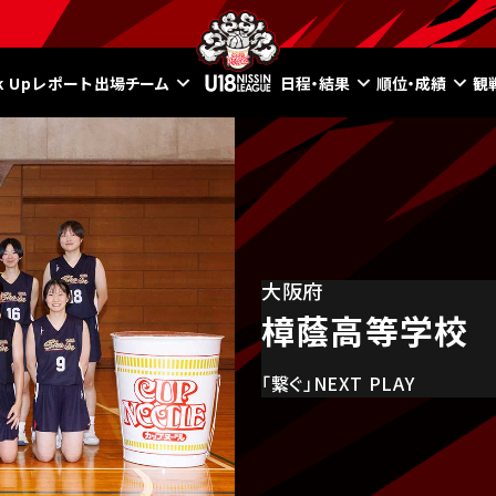
ck Upレポート
出場チーム
日程・結果
順位・成績
観
大阪府
樟蔭高等学校
「繋ぐ」NEXT PLAY