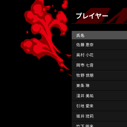
プレイヤー
氏名
佐藤 恵奈
奥村 小花
岡市 七音
牧野 世朋
東条 琳
淺井 美祐
引地 愛来
坂井 琉莉
竹下 咲来