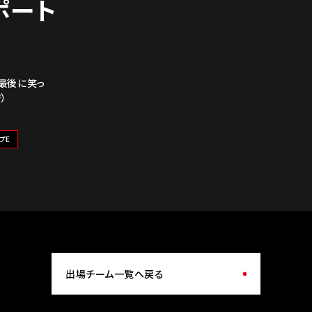
レポート
最後に笑っ
）
プE
出場チーム一覧へ戻る