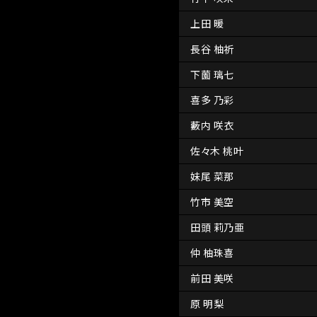
上田 暖
長谷 柚祈
下薗 璃七
喜多 乃彩
藪内 咲衣
佐々木 桃叶
妹尾 菜那
竹市 美空
田頭 莉乃亜
仲 柚珠喜
前田 美咲
原 明梨