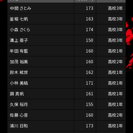
中間 さとみ
173
高校3年
釜堀 七帆
163
高校3年
小森 さくら
174
高校3年
溝上 亜子
150
高校3年
牟田 有藍
160
高校1年
加茂 裕美
160
高校2年
鈴木 絃世
162
高校1年
小林 美結
171
高校1年
調 真帆
161
高校1年
久保 桜月
155
高校1年
佐藤 心音
160
高校2年
浦川 日和
173
高校1年