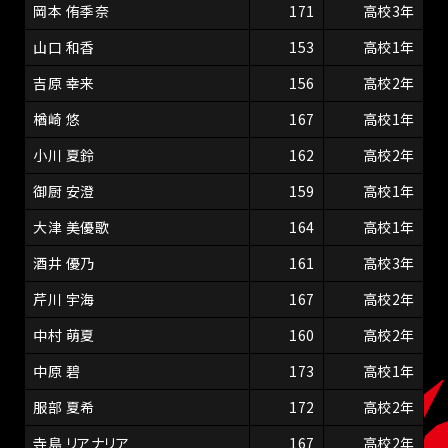
岡本 侑季奈
171
高校3年
山口 和香
153
高校1年
吉原 幸来
156
高校2年
楢崎 悠
167
高校1年
小川 夏鈴
162
高校2年
御厨 安澄
159
高校1年
大津 美優歌
164
高校1年
酒井 優乃
161
高校3年
芹川 宇海
167
高校2年
中村 萌夏
160
高校2年
中原 碧
173
高校1年
服部 夏希
172
高校2年
寺島 リアナリア
167
高校2年