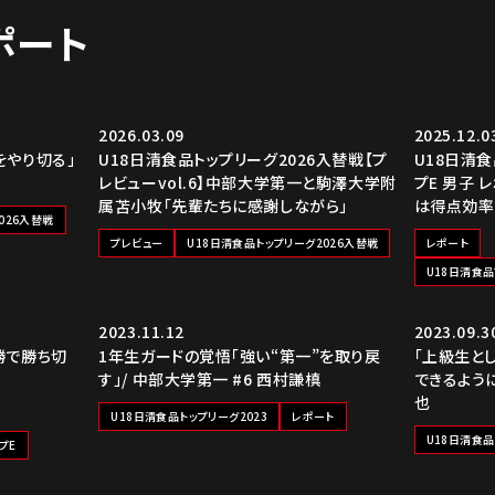
レポート
2026.03.09
2025.12.0
をやり切る」
U18日清食品トップリーグ2026入替戦【プ
U18日清食
レビューvol.6】中部大学第一と駒澤大学附
プE 男子 
属苫小牧「先輩たちに感謝しながら」
は得点効率
026入替戦
プレビュー
U18日清食品トップリーグ2026入替戦
レポート
U18日清食品
2023.11.12
2023.09.3
勝で勝ち切
1年生ガードの覚悟「強い“第一”を取り戻
「上級生と
す」/ 中部大学第一 #6 西村謙槙
できるように
也
U18日清食品トップリーグ2023
レポート
U18日清食品
プE