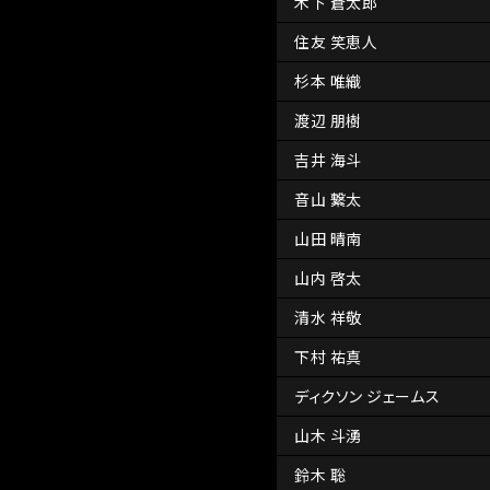
木下 蒼太郎
住友 笑恵人
杉本 唯織
渡辺 朋樹
吉井 海斗
音山 繋太
山田 晴南
山内 啓太
清水 祥敬
下村 祐真
ディクソン ジェームス
山木 斗湧
鈴木 聡