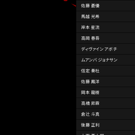
佐藤 蒼優
馬越 光希
岸本 星流
高岡 春吾
ディヴァイン アボチ
ムアンバ ジョナサン
信定 奏杜
佐藤 鳳洋
岡本 龍樹
高橋 昇霖
倉辻 斗真
後藤 正利