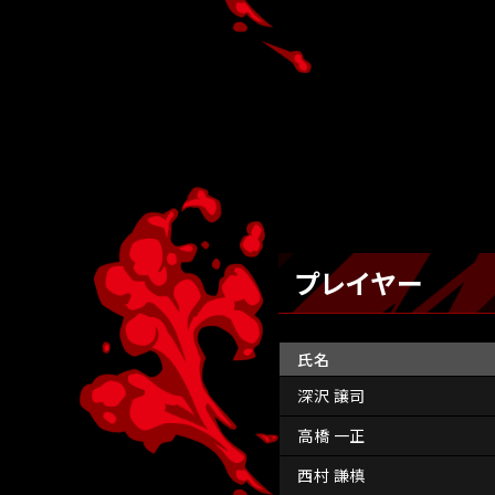
プレイヤー
氏名
深沢 譲司
高橋 一正
西村 謙槙