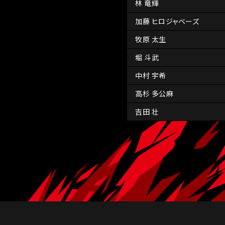
林 竜輝
加藤 ヒロジャベーズ
牧原 太生
堀 斗武
中村 宇希
高杉 多公麻
吉田 壮