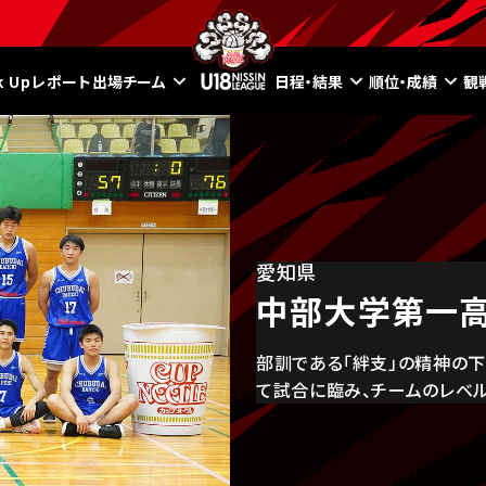
ck Upレポート
出場チーム
日程・結果
順位・成績
観
愛知県
中部大学第一
部訓である「絆支」の精神の下
て試合に臨み、チームのレベル