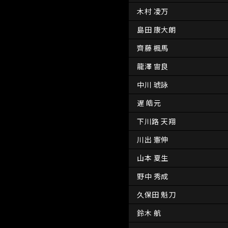
木村 凌万
島田 康大朗
齊藤 楓馬
龍澤 宙良
中川 琥詠
遅 皓元
下川路 天翔
川出 憲伸
山本 夏生
野中 秀成
久保田 魁刀
鈴木 航