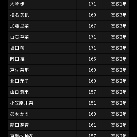
大崎 歩
171
高校1年
椎名 美帆
160
高校3年
加藤 里菜
167
高校3年
白石 華菜
171
高校2年
坂田 萌
171
高校2年
岡田 結
166
高校2年
戸村 菜那
160
高校2年
北田 茉子
160
高校2年
山口 蒼來
157
高校2年
小笠原 未菜
151
高校2年
鈴木 かの
169
高校2年
龍田 芽育
161
高校2年
東海林 柚花
157
高校2年