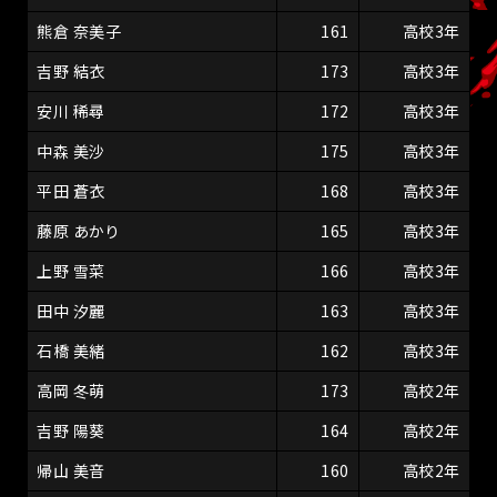
熊倉 奈美子
161
高校3年
吉野 結衣
173
高校3年
安川 稀尋
172
高校3年
中森 美沙
175
高校3年
平田 蒼衣
168
高校3年
藤原 あかり
165
高校3年
上野 雪菜
166
高校3年
田中 汐麗
163
高校3年
石橋 美緒
162
高校3年
高岡 冬萌
173
高校2年
吉野 陽葵
164
高校2年
帰山 美音
160
高校2年