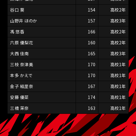
谷口 葵
154
高校2年
山野井 ほのか
157
高校3年
馮 悠香
166
高校2年
六原 優梨花
160
高校2年
大西 佳南
165
高校3年
三枝 奈津美
170
高校1年
本多 かえで
170
高校1年
金子 結里奈
167
高校1年
安藤 優菜
174
高校1年
三橋 茉奈
163
高校1年