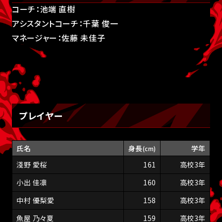
コーチ：池端 直樹
アシスタントコーチ：千葉 俊一
マネージャー：佐藤 未佳子
プレイヤー
氏名
身長
学年
(cm)
淺野 愛桜
161
高校3年
小出 佳凛
160
高校3年
中村 優梨愛
158
高校3年
魚屋 乃々夏
159
高校3年