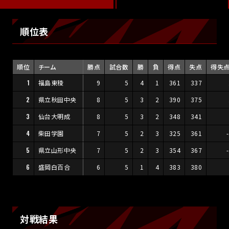
順位表
順位
チーム
勝点
試合数
勝
負
得点
失点
得失
1
福島東稜
9
5
4
1
361
337
2
県立秋田中央
8
5
3
2
390
375
3
仙台大明成
8
5
3
2
348
341
4
柴田学園
7
5
2
3
325
361
5
県立山形中央
7
5
2
3
354
367
6
盛岡白百合
6
5
1
4
383
380
対戦結果