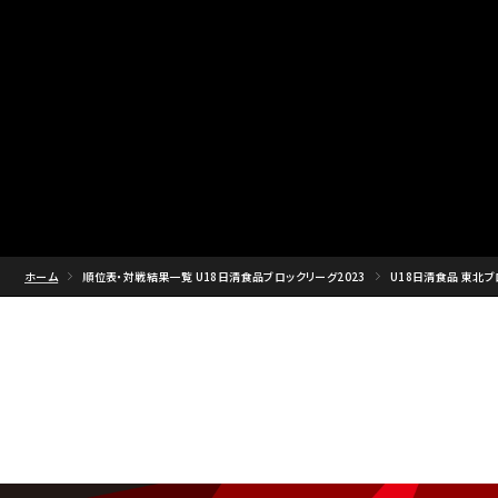
ホーム
順位表・対戦結果一覧 U18日清食品ブロックリーグ2023
U18日清食品 東北ブ