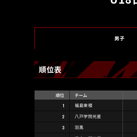
男子
順位表
順位
チーム
1
福島東稜
2
八戸学院光星
3
羽黒