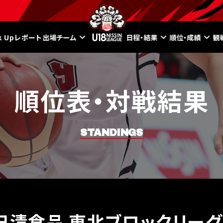
ck Upレポート
出場チーム
日程・結果
順位・成績
観
順位表・対戦結果
STANDINGS
8日清食品 東北ブロックリーグ2