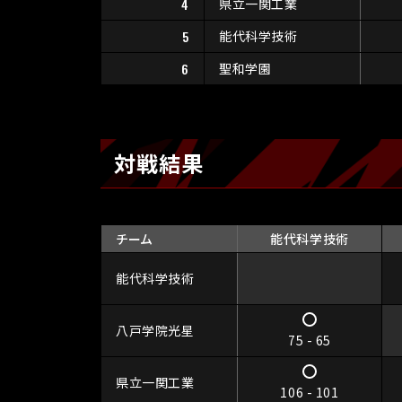
4
県立一関工業
5
能代科学技術
6
聖和学園
対戦結果
チーム
能代科学技術
能代科学技術
八戸学院光星
75 - 65
県立一関工業
106 - 101