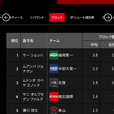
ト
スティール
リバウンド
ブロック
3Pシュート成功率
フリース
ブロック
順位
選手名
チーム
平均
合
1
サー シェッハ
福岡第一
3.8
1
ムアンバ ジョ
2
中部大第一
2.3
1
ナサン
ムトンボ カベ
3
北陸
1.4
1
ヤ エノック
サニ オルワセ
4
開志国際
1.4
グン ファルク
5
瀬川 琉久
東山
1.3