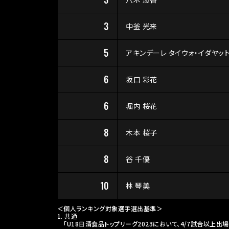
3
中釜 光来
5
アキンデーレ タイウォ・イダヤッ
6
坂口 彩花
6
堀内 桜花
8
木本 桜子
8
谷 千優
10
林 琴美
＜個人ランキング対象選手選出基準＞
1. 共通
「U18日清食品トップリーグ2023において、4/7試合以上出