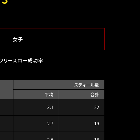
女子
フリースロー成功率
スティール数
平均
合計
3.1
22
2.7
19
2.6
18