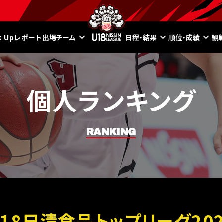
ck Upレポート
出場チーム
日程・結果
順位・成績
観
個人ランキング
RANKING
U18日清食品トップリーグ202