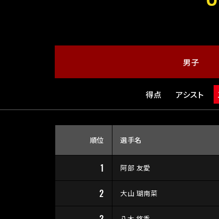
男子
得点
アシスト
順位
選手名
1
阿部 友愛
2
大山 瑚南菜
3
八木 悠香