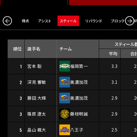
得点
アシスト
スティール
リバウンド
ブロック
3
スティール
順位
選手名
チーム
平均
合
1
宮本 聡
福岡第一
3.3
2
2
深見 響敏
美濃加茂
3.1
2
3
藤田 大輝
美濃加茂
2.9
2
3
篠原 遼太
藤枝明誠
2.9
2
5
畠山 颯大
八王子
2.5
1