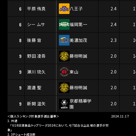
6
平原 侑真
八王子
2.4
1
6
シー ムサ
福岡第一
2.4
1
8
後藤 宙
美濃加茂
2.3
1
9
野田 凌吾
藤枝明誠
2.0
1
9
瀬川 琉久
東山
2.0
1
9
渡邊 聖
藤枝明誠
2.0
1
京都精華学
9
新開 温矢
2.0
1
園
＜個人ランキング対象選手選出基準＞
2024.11.17
1. 共通
「U18日清食品トップリーグ2024において、4/7試合以上出場の選手が対
象」
2. 3Pシュート成功率