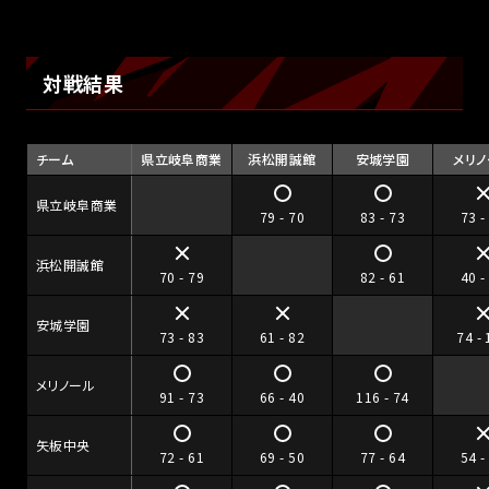
対戦結果
チーム
県立岐阜商業
浜松開誠館
安城学園
メリノ
県立岐阜商業
79 - 70
83 - 73
73 -
浜松開誠館
70 - 79
82 - 61
40 -
安城学園
73 - 83
61 - 82
74 -
メリノール
91 - 73
66 - 40
116 - 74
矢板中央
72 - 61
69 - 50
77 - 64
54 -