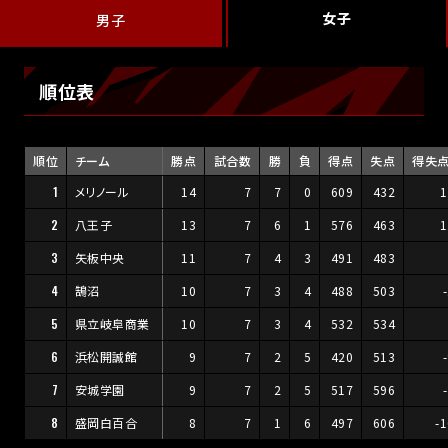
女子
男子
順位表
順位
チーム
勝点
試合数
勝
負
得点
失点
得失
1
メリノール
14
7
7
0
609
432
1
2
八王子
13
7
6
1
576
463
1
3
矢板中央
11
7
4
3
491
483
4
鵠沼
10
7
3
4
488
503
5
県立岐阜商業
10
7
3
4
532
534
6
浜松開誠館
9
7
2
5
420
513
7
安城学園
9
7
2
5
517
596
8
盛岡白百合
8
7
1
6
497
606
-