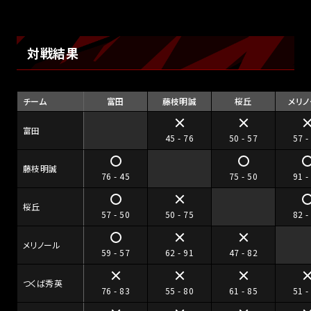
対戦結果
チーム
富田
藤枝明誠
桜丘
メリノ
富田
45 - 76
50 - 57
57 -
藤枝明誠
76 - 45
75 - 50
91 -
桜丘
57 - 50
50 - 75
82 -
メリノール
59 - 57
62 - 91
47 - 82
つくば秀英
76 - 83
55 - 80
61 - 85
51 -