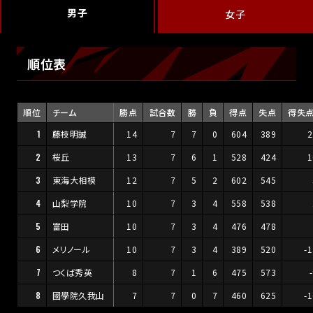
男子
女子
順位表
順位
チーム
勝点
試合数
勝
負
得点
失点
得失
1
藤枝明誠
14
7
7
0
604
389
2
2
桜丘
13
7
6
1
528
424
1
3
東海大相模
12
7
5
2
602
545
4
山梨学院
10
7
3
4
558
538
5
富田
10
7
3
4
476
478
6
メリノール
10
7
3
4
389
520
-
7
つくば秀英
8
7
1
6
475
573
8
國學院久我山
7
7
0
7
460
625
-