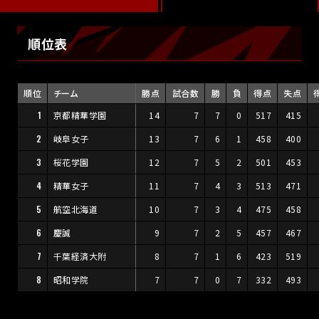
順位表
順位
チーム
勝点
試合数
勝
負
得点
失点
1
京都精華学園
14
7
7
0
517
415
2
岐阜女子
13
7
6
1
458
400
3
桜花学園
12
7
5
2
501
453
4
精華女子
11
7
4
3
513
471
5
航空北海道
10
7
3
4
475
458
6
慶誠
9
7
2
5
457
467
7
千葉経済大附
8
7
1
6
423
519
8
昭和学院
7
7
0
7
332
493