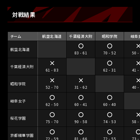
対戦結果
チーム
航空北海道
千葉経済大附
昭和学院
岐阜
航空北海道
83 - 61
70 - 52
50 -
千葉経済大附
61 - 83
62 - 31
41 -
昭和学院
52 - 70
31 - 62
40 -
岐阜女子
62 - 50
60 - 41
60 - 40
桜花学園
75 - 70
90 - 58
74 - 53
58 -
京都精華学園
72 - 59
81 - 66
72 - 55
73 -