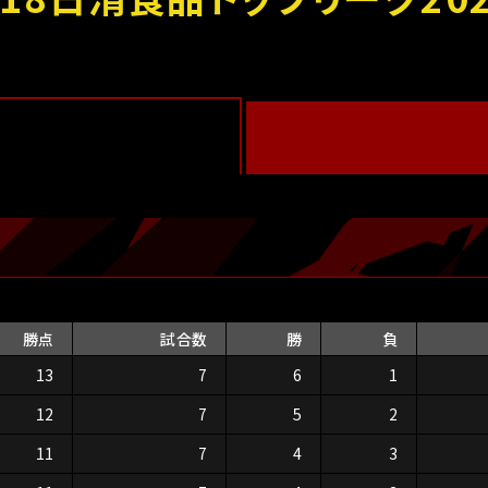
勝点
試合数
勝
負
13
7
6
1
12
7
5
2
11
7
4
3