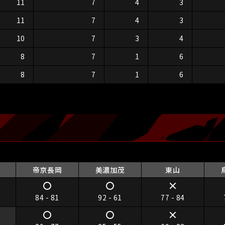
11
7
4
3
11
7
4
3
10
7
3
4
8
7
1
6
8
7
1
6
帝京長岡
美濃加茂
東山
84 - 81
92 - 61
77 - 84