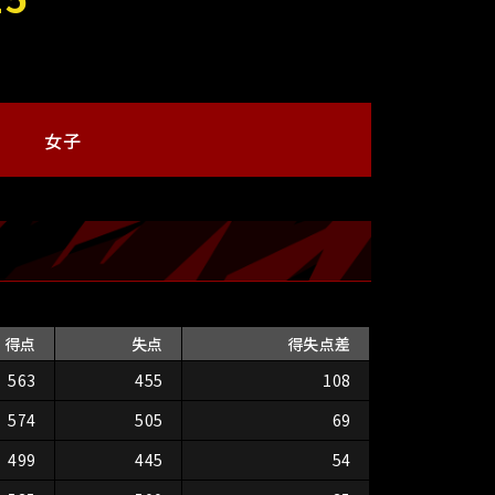
女子
得点
失点
得失点差
563
455
108
574
505
69
499
445
54