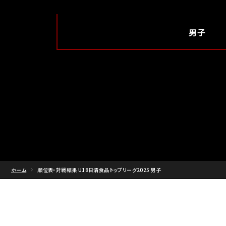
男子
ホーム
順位表・対戦結果 U18日清食品トップリーグ2025 男子