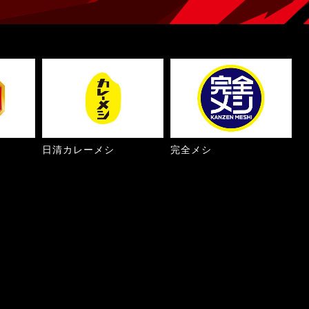
日清カレーメシ
完全メシ