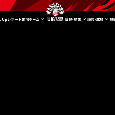
ck Upレポート
出場チーム
日程・結果
順位・成績
観