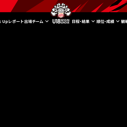
ck Upレポート
出場チーム
日程・結果
順位・成績
観