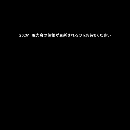
2026年度大会の情報が更新されるのをお待ちください