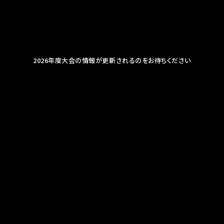
2026年度大会の情報が更新されるのをお待ちください