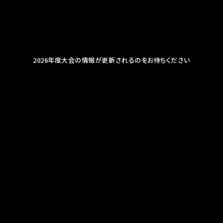
2026年度大会の情報が更新されるのをお待ちください