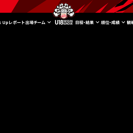
ck Upレポート
出場チーム
日程・結果
順位・成績
観