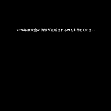
2026年度大会の情報が更新されるのをお待ちください