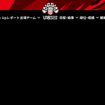
ck Upレポート
出場チーム
日程・結果
順位・成績
観