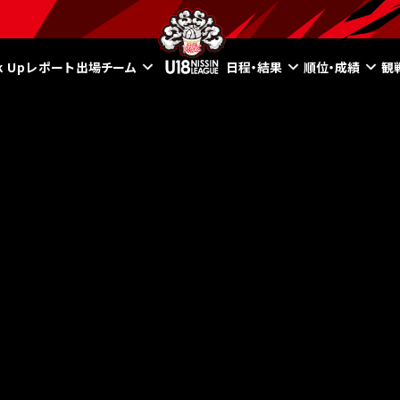
ck Upレポート
出場チーム
日程・結果
順位・成績
観