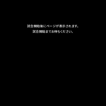
試合開始後にページが表示されます。
試合開始までお待ちください。