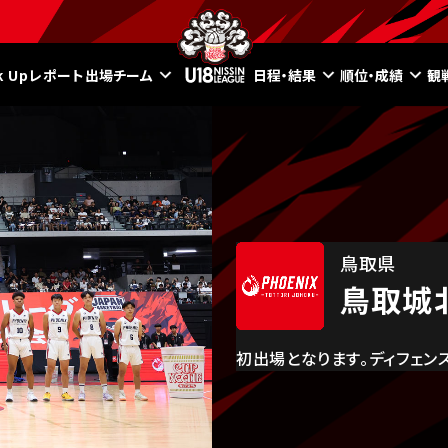
ck Upレポート
出場チーム
日程・結果
順位・成績
観
鳥取県
鳥取城
初出場となります。ディフェン