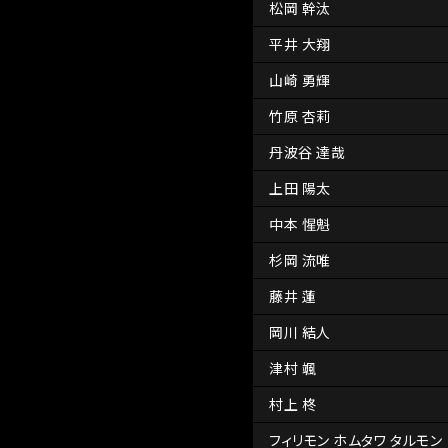
松岡 幹汰
平井 大翔
山崎 勇輝
竹原 杏莉
丹波谷 達哉
上田 陽太
中本 惺魁
杉岡 流唯
藤井 蓮
岡川 結人
津村 颯
村上 柊
フィリモン ホムタワ タルモン