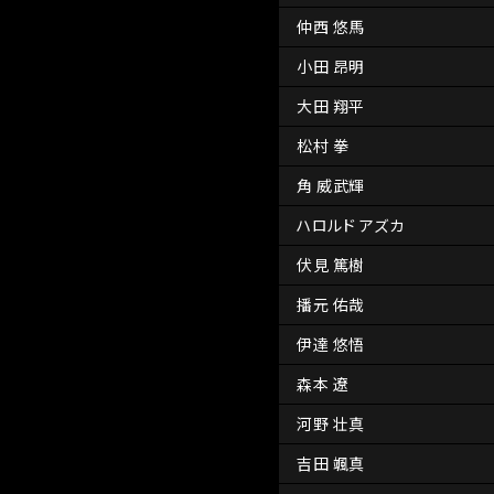
仲西 悠馬
小田 昂明
大田 翔平
松村 拳
角 威武輝
ハロルド アズカ
伏見 篤樹
播元 佑哉
伊達 悠悟
森本 遼
河野 壮真
吉田 颯真