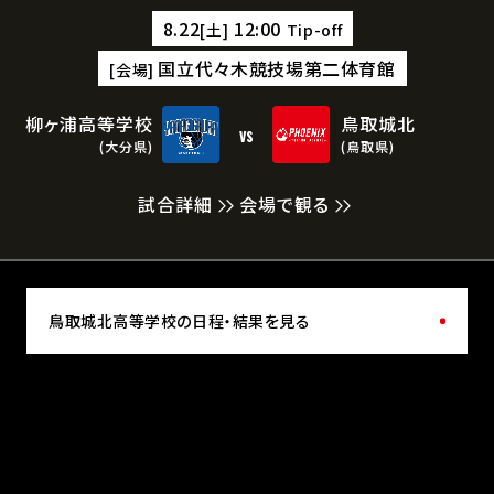
8.22
12:00
[土]
Tip-off
国立代々木競技場第二体育館
[会場]
柳ヶ浦高等学校
鳥取城北
vs
(大分県)
(鳥取県)
試合詳細
会場で観る
鳥取城北高等学校の日程・結果を見る