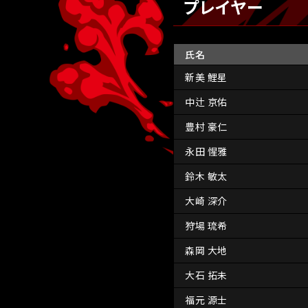
プレイヤー
氏名
新美 鯉星
中辻 京佑
豊村 豪仁
永田 惺雅
鈴木 敏太
大崎 深介
狩場 琉希
森岡 大地
大石 拓未
福元 源士