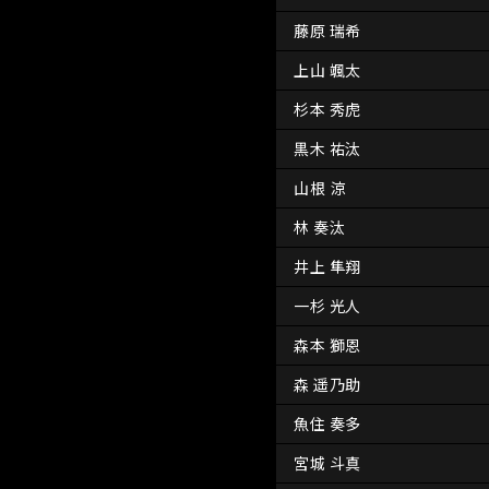
藤原 瑞希
上山 颯太
杉本 秀虎
黒木 祐汰
山根 涼
林 奏汰
井上 隼翔
一杉 光人
森本 獅恩
森 遥乃助
魚住 奏多
宮城 斗真