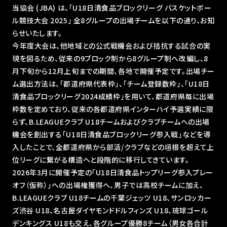
当協会 (JBA) は、｢U18日清食品ブロックリーグ バスケットボー
ル競技大会 2025｣ 全8グループの出場チームを以下の通り、お知
らせいたします。
今年度大会は、他地域との公式戦機会および拮抗する試合の実
現を図るため、従来の9ブロック制から8グループ制へ改編し、8
⽉下旬から12⽉上旬までの期間、各地で開催予定です。出場チー
ム選出方法は、「都道府県代表枠」、「チーム登録数枠」、「U18⽇
清⾷品ブロックリーグ2024成績枠」を⽤いて、都道府県毎に出場
枠数を定めており、従来の各都道府県インターハイ予選実績に限
らず、B.LEAGUEクラブ U18チームおよびクラブチームへの出場
機会を創出する「U18⽇清⾷品ブロックリーグ参⼊戦」などを導
⼊したことで、全都道府県から部活/クラブなどの垣根を超えて上
位リーグに繋がる構造へと段階的に移行してきています。
2026年3月に開催予定の「U18日清食品トップリーグ参入プレー
オフ（仮称）」への出場権獲得へ、男子では高校チームに加え、
B.LEAGUEクラブ U18チームの千葉ジェッツ U18、サンロッカー
ズ渋谷 U18、名古屋ダイヤモンドドルフィンズ U18、琉球ゴール
デンキングス U18も交え、各グループ優勝8チーム（男女各合計