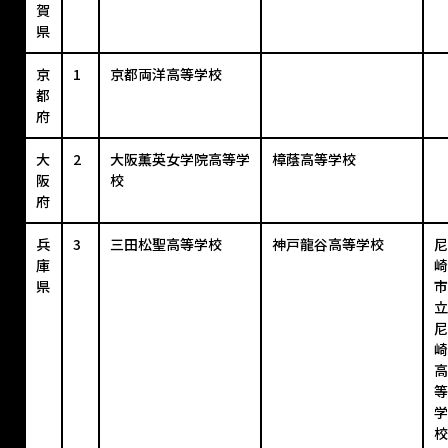
賀
県
京
1
京都両洋高等学校
都
府
大
2
大阪薫英女学院高等学
樟蔭高等学校
阪
校
府
兵
3
三田松聖高等学校
神戸龍谷高等学校
尼
庫
崎
県
市
立
尼
崎
高
等
学
校