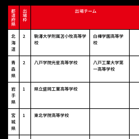
都
出
出場チーム
道
場
府
枠
県
北
2
駒澤大学附属苫小牧高等学
白樺学園高等学
海
校
校
道
青
2
八戸学院光星高等学校
八戸工業大学第
森
一高等学校
県
岩
1
県立盛岡工業高等学校
手
県
宮
1
東北学院高等学校
城
県