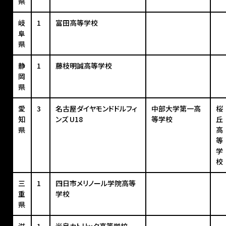
県
岐
1
富田高等学校
阜
県
静
1
藤枝明誠高等学校
岡
県
愛
3
名古屋ダイヤモンドドルフィ
中部大学第一高
桜
知
ンズ U18
等学校
丘
県
高
等
学
校
三
1
四日市メリノール学院高等
重
学校
県