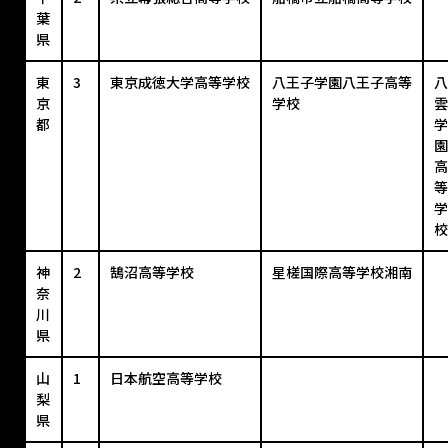
葉
県
東
3
東京成徳大学高等学校
八王子学園八王子高等
八
京
学校
雲
都
学
園
高
等
学
校
神
2
鵠沼高等学校
星槎国際高等学校湘南
奈
川
県
山
1
日本航空高等学校
梨
県