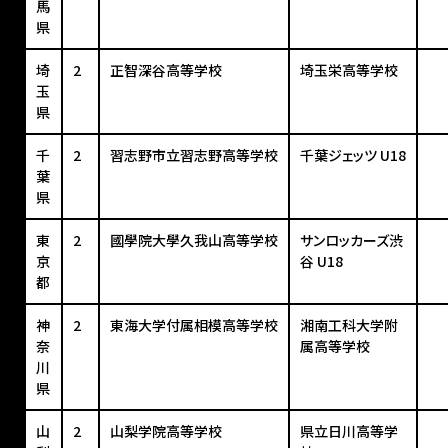
馬
県
埼
2
正智深谷高等学校
埼玉栄高等学校
玉
県
千
2
習志野市立習志野高等学校
千葉ジェッツ U18
葉
県
東
2
國學院大學久我山高等学校
サンロッカーズ渋
京
谷 U18
都
神
2
東海大学付属相模高等学校
湘南工科大学附
奈
属高等学校
川
県
山
2
山梨学院高等学校
県立日川高等学