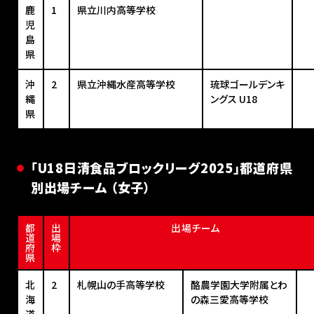
鹿
1
県立川内高等学校
児
島
県
沖
2
県立沖縄水産高等学校
琉球ゴールデンキ
縄
ングス U18
県
「U18日清食品ブロックリーグ2025」都道府県
別出場チーム （女子）
都
出
出場チーム
道
場
府
枠
県
北
2
札幌山の手高等学校
酪農学園大学附属とわ
海
の森三愛高等学校