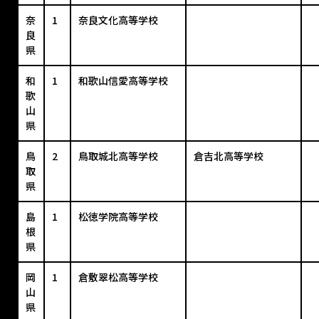
奈
1
奈良文化高等学校
良
県
和
1
和歌山信愛高等学校
歌
山
県
鳥
2
鳥取城北高等学校
倉吉北高等学校
取
県
島
1
松徳学院高等学校
根
県
岡
1
倉敷翠松高等学校
山
県