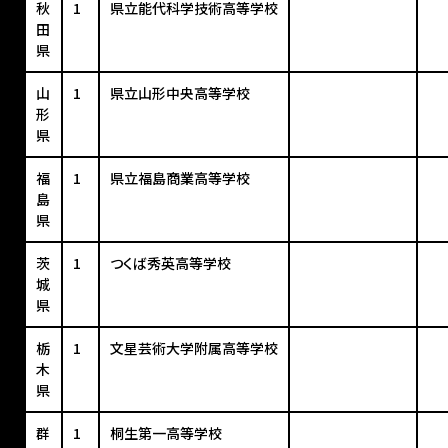
秋
1
県立能代科学技術高等学校
田
県
山
1
県立山形中央高等学校
形
県
福
1
県立福島商業高等学校
島
県
茨
1
つくば秀英高等学校
城
県
栃
1
文星芸術大学附属高等学校
木
県
群
1
桐生第一高等学校