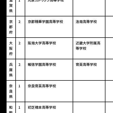
滋
1
光泉カトリック高等学校
賀
県
京
2
京都精華学園高等学校
洛南高等学校
都
府
大
2
阪南大学高等学校
近畿大学附属高
阪
等学校
府
兵
2
報徳学園高等学校
育英高等学校
庫
県
奈
1
奈良育英高等学校
良
県
和
1
初芝橋本高等学校
歌