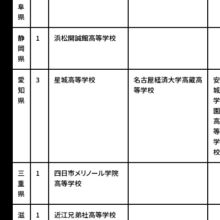
阜
県
静
1
浜松開誠館高等学校
岡
県
愛
3
星城高等学校
名古屋経済大学高蔵高
安
知
等学校
城
県
学
園
高
等
学
校
三
1
四日市メリノール学院
重
高等学校
県
滋
1
近江兄弟社高等学校