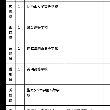
広
1
比治山女子高等学校
島
県
山
1
誠英高等学校
口
県
徳
1
県立富岡東高等学校
島
県
香
1
英明高等学校
川
県
愛
1
聖カタリナ学園高等学
媛
校
県