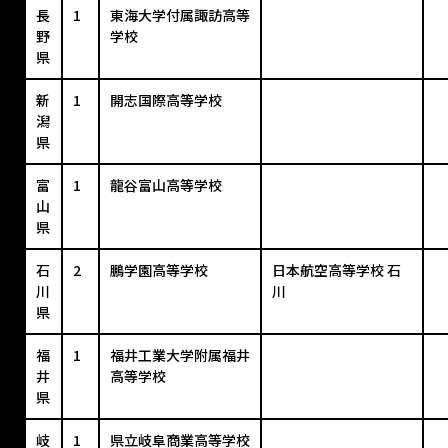
長
1
東海大学付属諏訪高等
野
学校
県
新
1
開志国際高等学校
潟
県
富
1
龍谷富山高等学校
山
県
石
2
鵬学園高等学校
日本航空高等学校 石
川
川
県
福
1
福井工業大学附属福井
井
高等学校
県
岐
1
県立岐阜商業高等学校