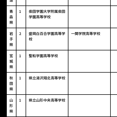
道
青
1
柴田学園大学附属柴田
森
学園高等学校
県
岩
2
盛岡白百合学園高等学
一関学院高等学校
手
校
県
宮
1
聖和学園高等学校
城
県
秋
1
県立湯沢翔北高等学校
田
県
山
1
県立山形中央高等学校
形
県