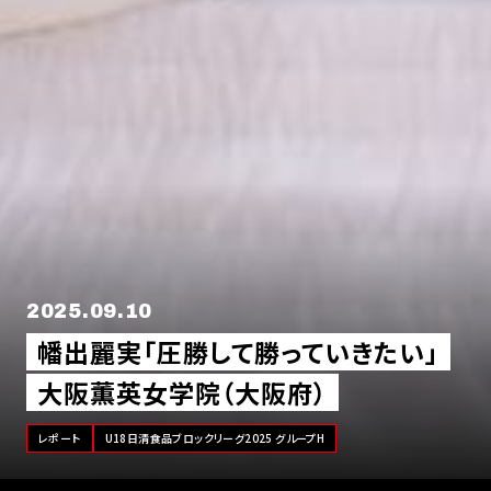
2025.09.10
幡出麗実「圧勝して勝っていきたい」
大阪薫英女学院（大阪府）
レポート
U18日清食品ブロックリーグ2025 グループH