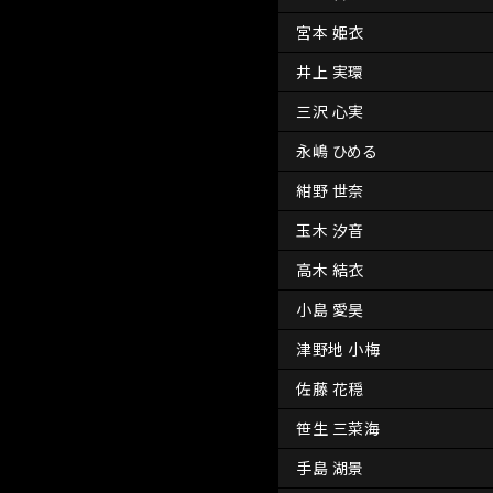
宮本 姫衣
井上 実環
三沢 心実
永嶋 ひめる
紺野 世奈
玉木 汐音
高木 結衣
小島 愛昊
津野地 小梅
佐藤 花穏
笹生 三菜海
手島 湖景