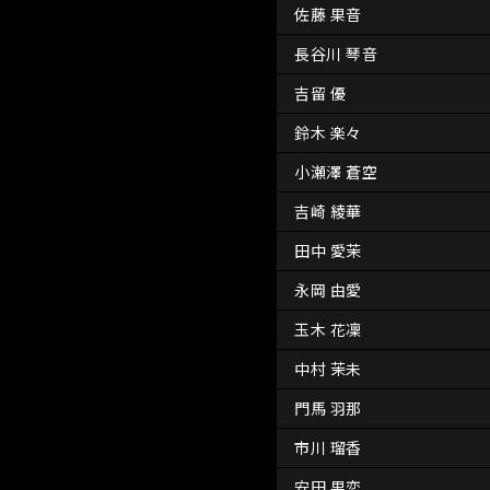
佐藤 果音
長谷川 琴音
吉留 優
鈴木 楽々
小瀬澤 蒼空
吉崎 綾華
田中 愛茉
永岡 由愛
玉木 花凜
中村 茉未
門馬 羽那
市川 瑠香
安田 果恋