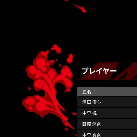
プレイヤー
氏名
清田 優心
中里 楓
野原 悠奈
中里 杏奈