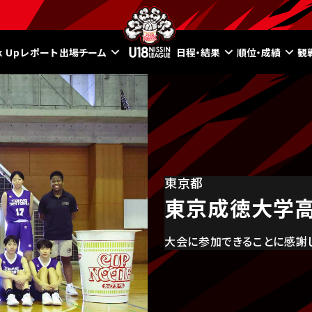
ck Upレポート
出場チーム
日程・結果
順位・成績
観
東京都
東京成徳大学
大会に参加できることに感謝