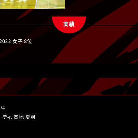
実績
022 女子 8位
璃生
ーディ、高地 夏羽