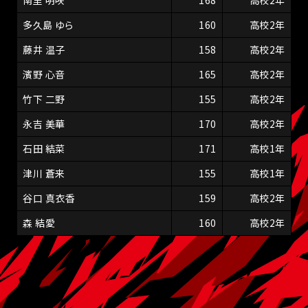
南里 明咲
168
高校2年
多久島 ゆら
160
高校2年
藤井 温子
158
高校2年
濱野 心音
165
高校2年
竹下 二野
155
高校2年
永吉 美華
170
高校2年
石田 結菜
171
高校1年
津川 蒼来
155
高校1年
谷口 真衣香
159
高校2年
森 結愛
160
高校2年