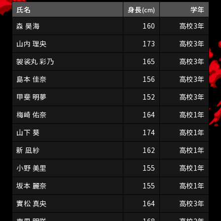
氏名
身長
学年
(cm)
森 昊海
160
高校3年
山内 理央
173
高校3年
袈裟丸 彩乃
165
高校3年
島本 佳奈
156
高校3年
甲斐 明夢
152
高校3年
梅崎 佑奈
164
高校1年
山下 葵
174
高校1年
新 凪紗
162
高校1年
小野 美里
155
高校1年
坂本 麗奈
155
高校1年
實松 真央
164
高校3年