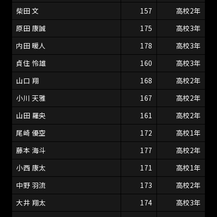
柴田 文
157
高校2年
原田 康誠
175
高校3年
内田 暖人
178
高校3年
貞住 怜雄
160
高校3年
山口 翔
168
高校2年
小川 天雅
167
高校2年
山田 羅央
161
高校2年
尾崎 優空
172
高校1年
藤本 海斗
177
高校2年
小西 康太
171
高校1年
中野 羽流
173
高校2年
大井 翔太
174
高校3年