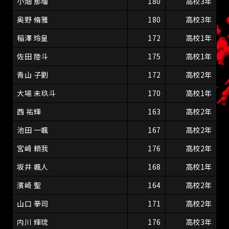
小畑 那瑠
180
高校3年
奥野 脩雅
180
高校3年
稲澤 玲皇
172
高校1年
佐田 陸斗
175
高校1年
青山 子劉
172
高校2年
大場 未玖斗
170
高校1年
西 祐輝
163
高校2年
池田 一颯
167
高校2年
宮崎 頼我
176
高校2年
坂井 颯人
168
高校1年
濱崎 聖
164
高校2年
山口 拳司
171
高校2年
内川 輝琉
176
高校3年