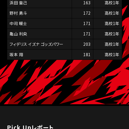
浜田 雷己
163
高校1年
野村 勇斗
172
高校1年
中司 暖士
171
高校1年
亀山 利央
171
高校1年
フィデリス イズナ ゴッズパワー
203
高校1年
坂本 翔
181
高校1年
Pick Upレポート