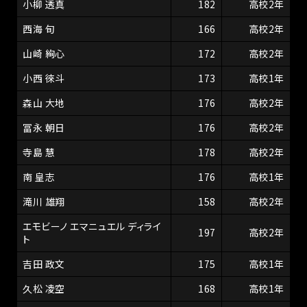
小柳 透真
182
高校2年
西海 旬
166
高校2年
山崎 絢心
172
高校2年
小西 徠斗
173
高校1年
森山 大地
176
高校2年
冨永 朝日
176
高校2年
寺島 慧
178
高校2年
南 皇志
176
高校1年
滝川 雄翔
158
高校2年
エモビーノ エマニュエル ディライ
197
高校2年
ト
吉田 政文
175
高校1年
久松 凌空
168
高校1年