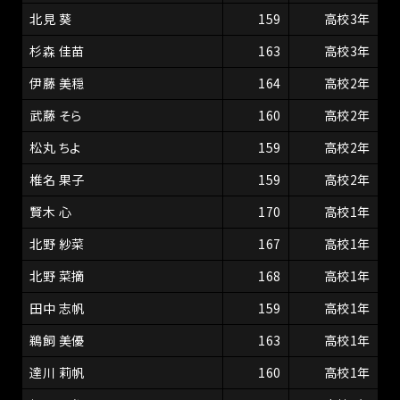
北見 葵
159
高校3年
杉森 佳苗
163
高校3年
伊藤 美穏
164
高校2年
武藤 そら
160
高校2年
松丸 ちよ
159
高校2年
椎名 果子
159
高校2年
賢木 心
170
高校1年
北野 紗菜
167
高校1年
北野 菜摘
168
高校1年
田中 志帆
159
高校1年
鵜飼 美優
163
高校1年
達川 莉帆
160
高校1年