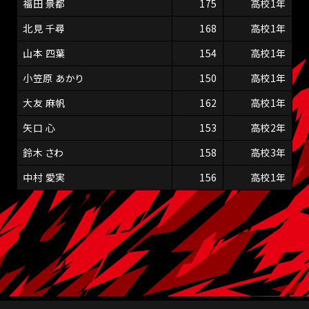
福田 景都
175
高校1年
北見 千尋
168
高校1年
山本 四葉
154
高校1年
小笠原 あかり
150
高校1年
大友 麻帆
162
高校1年
矢口 心
153
高校2年
鈴木 さわ
158
高校3年
中村 愛実
156
高校1年