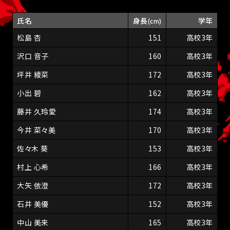
氏名
身長
学年
(cm)
松島 杏
151
高校3年
沢口 音子
160
高校3年
坪井 綾菜
172
高校3年
小出 碧
162
高校3年
藤井 久玲愛
174
高校3年
今井 菜々美
170
高校3年
佐々木 葵
153
高校3年
村上 心希
166
高校3年
大矢 依澄
172
高校3年
石井 美優
152
高校3年
中山 美来
165
高校3年