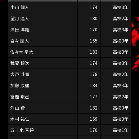
小山 龍人
174
高校3年
望月 遙人
180
高校2年
津田 洋翔
170
高校3年
百々 慶大
165
高校3年
佐々木 星大
183
高校3年
我妻 銀次
174
高校3年
大戸 斗貴
178
高校2年
加藤 康誠
184
高校3年
富樫 暖己
177
高校2年
外山 蒼
182
高校3年
木村 祐仁
169
高校3年
五十嵐 音碧
170
高校1年