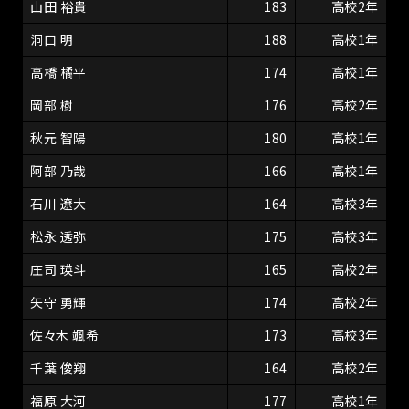
山田 裕貴
183
高校2年
洞口 明
188
高校1年
高橋 橘平
174
高校1年
岡部 樹
176
高校2年
秋元 智陽
180
高校1年
阿部 乃哉
166
高校1年
石川 遼大
164
高校3年
松永 透弥
175
高校3年
庄司 瑛斗
165
高校2年
矢守 勇輝
174
高校2年
佐々木 颯希
173
高校3年
千葉 俊翔
164
高校2年
福原 大河
177
高校1年