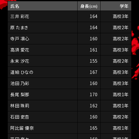
氏名
身長
学年
(cm)
三井 彩花
164
高校3年
原 たまき
164
高校2年
寺戸 凛心
160
高校2年
高須 愛花
161
高校3年
永末 汐花
155
高校2年
道給 ひなの
167
高校3年
池田 乃彩
160
高校3年
長尾 梨那
170
高校1年
林田 珠莉
162
高校1年
石田 吏杏
160
高校2年
阿比留 優奈
165
高校1年