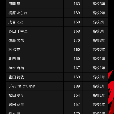
田岡 凪
163
高校3年
梶原 あられ
159
高校2年
成富 とあ
158
高校2年
多田 千幸里
168
高校3年
佐藤 笑花
170
高校3年
林 桜花
160
高校2年
北西 雛
160
高校1年
植木 麻結
167
高校1年
豊田 詩依
159
高校1年
ディアオ ウリマタ
189
高校1年
松田 寧々
154
高校1年
家田 萌生
157
高校1年
鈴木 祈
170
高校1年