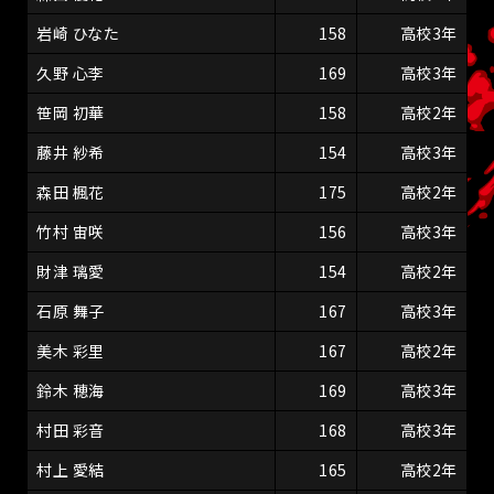
岩崎 ひなた
158
高校3年
久野 心李
169
高校3年
笹岡 初華
158
高校2年
藤井 紗希
154
高校3年
森田 楓花
175
高校2年
竹村 宙咲
156
高校3年
財津 璃愛
154
高校2年
石原 舞子
167
高校3年
美木 彩里
167
高校2年
鈴木 穂海
169
高校3年
村田 彩音
168
高校3年
村上 愛結
165
高校2年