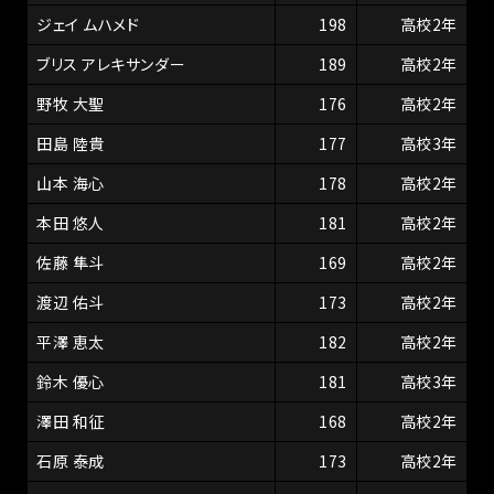
ジェイ ムハメド
198
高校2年
ブリス アレキサンダー
189
高校2年
野牧 大聖
176
高校2年
田島 陸貴
177
高校3年
山本 海心
178
高校2年
本田 悠人
181
高校2年
佐藤 隼斗
169
高校2年
渡辺 佑斗
173
高校2年
平澤 恵太
182
高校2年
鈴木 優心
181
高校3年
澤田 和征
168
高校2年
石原 泰成
173
高校2年