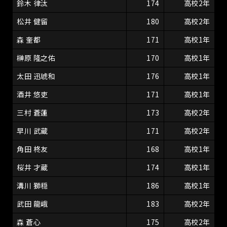
鈴木 律汰
174
高校2年
松井 健留
180
高校2年
森 奎都
171
高校1年
榊原 隆之佑
170
高校1年
太田 迅琥和
176
高校1年
酒井 悠吏
171
高校1年
三村 蒼蓮
173
高校2年
早川 武蔵
171
高校2年
角田 柊友
168
高校1年
桜井 才蔵
174
高校1年
溝川 獅穏
186
高校1年
武田 龍峨
183
高校2年
森 蒼心
175
高校2年