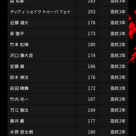
森 祐都
183
高校3年
ディアィ シェイク トゥーバ フェイ
203
高校3年
近藤 雄大
176
高校3年
泉 徹平
173
高校2年
竹本 虹輝
180
高校2年
沢口 廉大良
174
高校2年
安藤 颯
166
高校2年
鈴木 僚汰
176
高校2年
前田 晴舞
172
高校2年
竹内 光一
167
高校2年
万江 駿汰
169
高校2年
藤井 慶
177
高校2年
水野 良太朗
180
高校2年