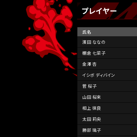
プレイヤー
氏名
濱田 ななの
棚倉 七菜子
金澤 杏
イシボ ディバイン
菅 桜子
山田 桜来
相上 徠良
太田 莉央
勝部 璃子