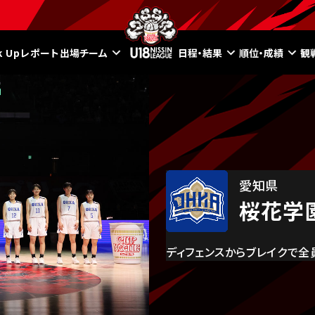
ck Upレポート
出場チーム
日程・結果
順位・成績
観
愛知県
桜花学
ディフェンスからブレイクで全