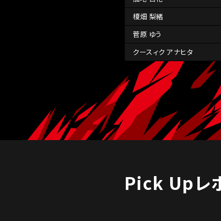
榎畑 梨緒
菅原 ゆう
クースィク アナヒタ
Pick Up