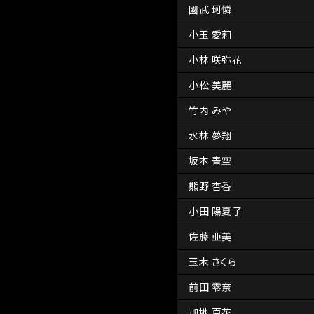
國武 珂憐
小玉 愛莉
小林 咲弥花
小松 美麗
竹内 みや
水林 夢翔
坂本 青空
熊野 杏香
小田 陽夏子
佐藤 亜美
玉木 さくら
前田 零奈
加地 百花