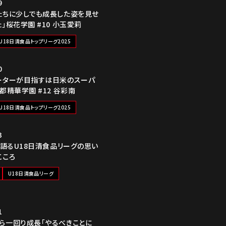
9
たちに少しでも成長した姿を見せ
」桜花学園 #10 小玉愛莉
U18日清食品トップリーグ2025
0
ーターが目指すは日米のスーパ
都精華学園 #12 谷彩南
U18日清食品トップリーグ2025
3
が語るU18日清食品リーグの思い
こころ
U18日清食品リーグ
1
ら一回り成長「やるべきことに