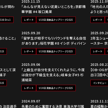
2025.11.15
2025.11.0
タルが問わ
「みんなが見えない泥臭いところを」京都精
「地元の人
華学園 #4 坂口美果
ようと思った
6 Div.1
レポート
U18日清食品トップリーグ2025
レポート
2025.09.20
2025.09.2
続けること」
「留学生が相手でもリバウンドを奪える自信
2年生シュ
があります」桜花学園 #8 イシボ ディバイン
ースター 京
025
レポート
U18日清食品トップリーグ2025
レポート
2025.09.06
2025.08.2
スとして涙
「上級生が自分を支えてくれたように、今度
【OB・OG
部璃子
は自分が下級生を支える」岐阜女子#5 杉
出②】田中
浦結菜
025
インタビュー
レポート
U18日清食品トップリーグ2025
2024.09.07
2023.11.1
25 注目選手
先輩のために奮闘する決意 東海大学付属
夏の経験か