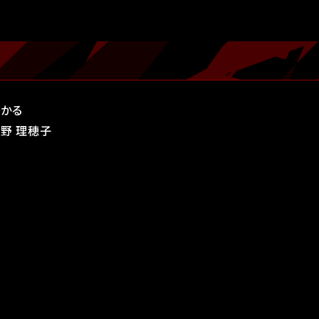
ひかる
中野 理穂子