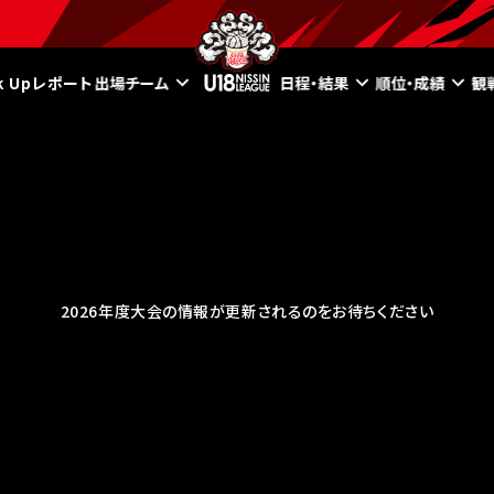
ck Upレポート
出場チーム
日程・結果
順位・成績
観
2026年度大会の情報が更新されるのをお待ちください