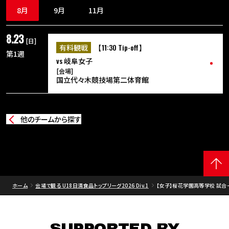
8月
9月
11月
8.23
[日]
【11:30 Tip-off】
有料観戦
第1週
vs
岐阜女子
[会場]
国立代々木競技場第二体育館
他のチームから探す
ホーム
会場で観る U18日清食品トップリーグ2026 Div.1
【女子】桜花学園高等学校 試合
SUPPORTED BY