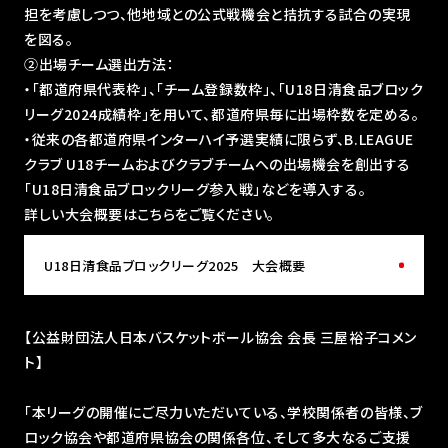
担を考慮しつつ、他地域との公式戦機会と拮抗する試合の実現
を図る。
②出場チーム選出方法：
・「都道府県代表枠」、「チーム登録数枠」、「U18⽇清⾷品ブロック
リーグ2024成績枠」を⽤いて、都道府県毎に出場枠数を定める。
・従来の各都道府県インターハイ予選実績に限らず、B.LEAGUE
クラブ U18チームおよびクラブチームへの出場機会を創出する
「U18⽇清⾷品ブロックリーグ参⼊戦」などを導⼊する。
詳しい大会概要はこちらをご覧ください。
U18日清食品ブロックリーグ2025 大会概要
【公益財団法人日本バスケットボール協会 会長 三屋裕子コメン
ト】
「本リーグの開催にご尽⼒いただいている、学校関係者の皆様、ブ
ロック協会や都道府県協会の関係各位、そして多⼤なるご⽀援