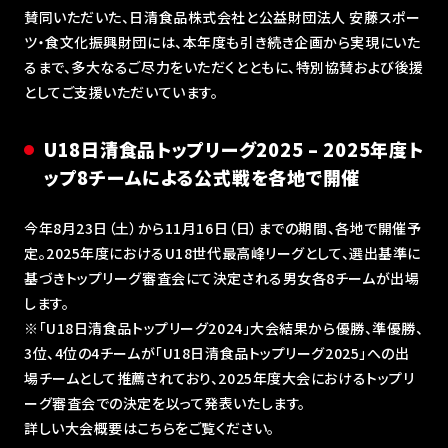
賛同いただいた、⽇清⾷品株式会社と公益財団法⼈ 安藤スポー
ツ・⾷⽂化振興財団には、本年度も引き続き企画から実現にいた
るまで、多⼤なるご尽⼒をいただくとともに、特別協賛および後援
としてご⽀援いただいています。
U18日清食品トップリーグ2025 – 2025年度ト
ップ8チームによる公式戦を各地で開催
今年8⽉23⽇（⼟）から11⽉16⽇（⽇）までの期間、各地で開催予
定。2025年度におけるU18世代最⾼峰リーグとして、選出基準に
基づきトップリーグ審査会にて決定される男⼥各8チームが出場
します。
※「U18⽇清⾷品トップリーグ2024」⼤会結果から優勝、準優勝、
3位、4位の4チームが「U18⽇清⾷品トップリーグ2025」への出
場チームとして推薦されており、2025年度⼤会におけるトップリ
ーグ審査会での決定を以って発表いたします。
詳しい大会概要はこちらをご覧ください。