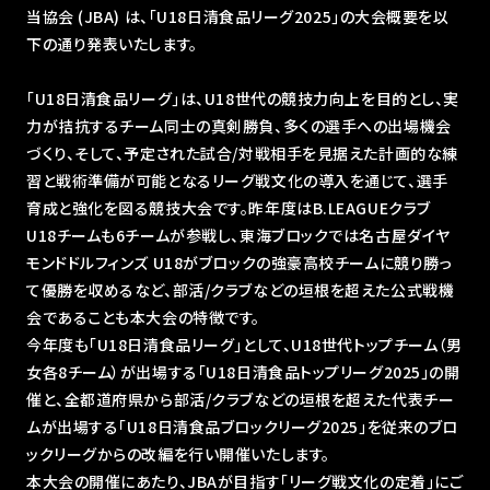
当協会 (JBA) は、｢U18日清食品リーグ2025｣の大会概要を以
下の通り発表いたします。
｢U18⽇清⾷品リーグ｣は、U18世代の競技⼒向上を⽬的とし、実
⼒が拮抗するチーム同⼠の真剣勝負、多くの選⼿への出場機会
づくり、そして、予定された試合/対戦相⼿を⾒据えた計画的な練
習と戦術準備が可能となるリーグ戦⽂化の導⼊を通じて、選⼿
育成と強化を図る競技⼤会です。昨年度はB.LEAGUEクラブ
U18チームも6チームが参戦し、東海ブロックでは名古屋ダイヤ
モンドドルフィンズ U18がブロックの強豪⾼校チームに競り勝っ
て優勝を収めるなど、部活/クラブなどの垣根を超えた公式戦機
会であることも本⼤会の特徴です。
今年度も｢U18⽇清⾷品リーグ｣として、U18世代トップチーム（男
⼥各8チーム）が出場する「U18⽇清⾷品トップリーグ2025」の開
催と、全都道府県から部活/クラブなどの垣根を超えた代表チー
ムが出場する｢U18⽇清⾷品ブロックリーグ2025」を従来のブロ
ックリーグからの改編を⾏い開催いたします。
本⼤会の開催にあたり、JBAが⽬指す｢リーグ戦⽂化の定着｣にご