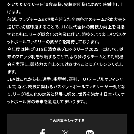
をいただいている⽇清⾷品様、安藤財団様に改めて感謝申し上
げます。
部活、クラブチームの垣根を超えた全国各地のチームが本⼤会を
通じて、切磋琢磨することで、U18世代全体の競技⼒向上を⽬指
すとともに、リーグ戦⽂化の普及に伴い、競技をより楽しむバスケ
ットボールファミリーの拡がりを期待しております。
今年度は特に「U18⽇清⾷品ブロックリーグ2025」において、従
来のブロック制を改編することで、より多様なチームとの対戦機
会を実現し、競技⼒の向上を加速させることにチャレンジいたし
ます。
JBAはこれからも、選⼿、指導者、審判、TO（テーブルオフィシャ
ルズ）など、競技に関わるバスケットボールファミリーが⼀丸とな
り、リーグ戦⽂化の定着と発展に努め、世界を沸かす⽇本バスケ
ットボール界の未来を創造してまいります。」
この記事をシェアする