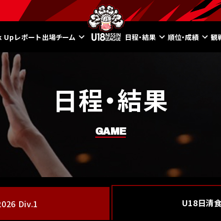
ck Upレポート
出場チーム
日程・結果
順位・成績
観
日程・結果
GAME
U18日清
26 Div.1