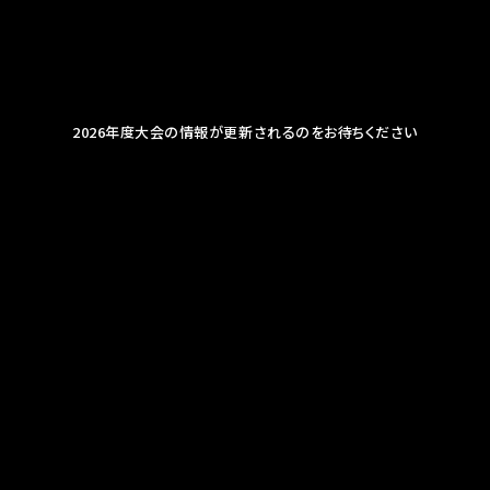
2026年度大会の情報が更新されるのをお待ちください