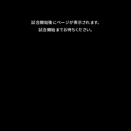
試合開始後にページが表示されます。
試合開始までお待ちください。